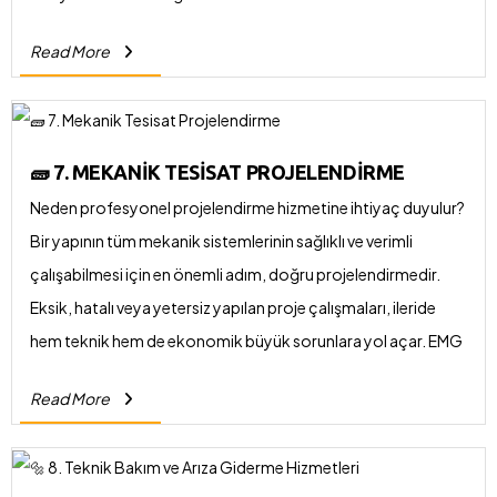
alanda ne sunar? Binalarda kullanılan tüm teknik sistemleri bir
Read More
araya getiren entegre otomasyon çözümleri geliştiriyoruz.
Kullanıcı dostu arayüzlerle uzaktan kontrol imkânı sunuyor,
akıllı bina altyapılarına uygun sistemler kuruyoruz. Bu sayede
müşterilerimize hem enerji verimliliği hem de işlevsel kolaylık
🧱 7. MEKANIK TESISAT PROJELENDIRME
sağlıyoruz. Her projenin yapısına göre özel çözümler
Neden profesyonel projelendirme hizmetine ihtiyaç duyulur?
üretiyor, güncel teknolojileri takip ederek en iyi sistemleri
Bir yapının tüm mekanik sistemlerinin sağlıklı ve verimli
kuruyoruz.
çalışabilmesi için en önemli adım, doğru projelendirmedir.
Eksik, hatalı veya yetersiz yapılan proje çalışmaları, ileride
hem teknik hem de ekonomik büyük sorunlara yol açar. EMG
Teknik nasıl bir projelendirme süreci sunar? Mekanik tesisat
Read More
alanında; ısıtma, soğutma, havalandırma, sıhhi tesisat ve
yangın sistemlerinin projelerini yapının mimarisine, kullanım
amacına ve yönetmeliklere göre en ince ayrıntısına kadar