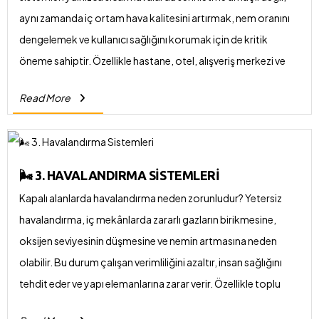
aynı zamanda iç ortam hava kalitesini artırmak, nem oranını
dengelemek ve kullanıcı sağlığını korumak için de kritik
öneme sahiptir. Özellikle hastane, otel, alışveriş merkezi ve
üretim tesislerinde sistemlerin performansı doğrudan işleyişi
Read More
etkiler.
🌬️ 3. HAVALANDIRMA SISTEMLERI
Kapalı alanlarda havalandırma neden zorunludur? Yetersiz
havalandırma, iç mekânlarda zararlı gazların birikmesine,
oksijen seviyesinin düşmesine ve nemin artmasına neden
olabilir. Bu durum çalışan verimliliğini azaltır, insan sağlığını
tehdit eder ve yapı elemanlarına zarar verir. Özellikle toplu
kullanım alanlarında bu sistemlerin profesyonel şekilde