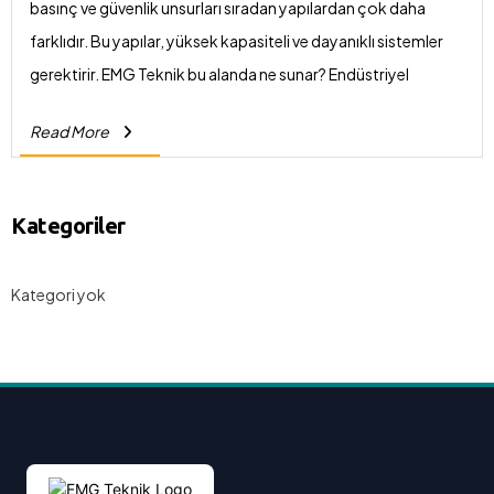
basınç ve güvenlik unsurları sıradan yapılardan çok daha
farklıdır. Bu yapılar, yüksek kapasiteli ve dayanıklı sistemler
gerektirir. EMG Teknik bu alanda ne sunar? Endüstriyel
tesislere özel merkezi ısıtma-soğutma çözümleri, proses
Read More
havalandırma sistemleri, buhar kazanları, yangın güvenlik
sistemleri ve üretim destek tesisatlarının kurulumu gibi
alanlarda hizmet veriyoruz. İşletmenin üretim süreçlerini
Kategoriler
aksatmadan, yüksek verimlilikte ve uzun ömürlü çözümler
geliştiriyoruz. Her tesisin ihtiyacına özel mühendislik
Kategori yok
çalışmalarıyla maksimum performans sağlıyoruz.