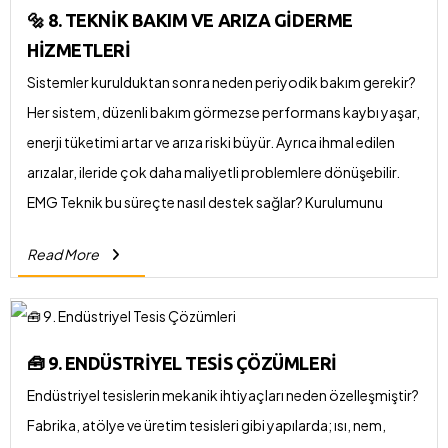
planlıyoruz. Alanında uzman mühendis kadromuzla, keşif,
🔩 8. TEKNIK BAKIM VE ARIZA GIDERME
analiz, hesaplama ve çizim süreçlerini titizlikle yürütüyor;
HIZMETLERI
uygulamaya hazır ve onaylanabilir projeler sunuyoruz.
Sistemler kurulduktan sonra neden periyodik bakım gerekir?
Her sistem, düzenli bakım görmezse performans kaybı yaşar,
enerji tüketimi artar ve arıza riski büyür. Ayrıca ihmal edilen
arızalar, ileride çok daha maliyetli problemlere dönüşebilir.
EMG Teknik bu süreçte nasıl destek sağlar? Kurulumunu
yaptığımız ya da devraldığımız sistemler için düzenli bakım,
Read More
kontrol ve test hizmetleri sunuyoruz. Arıza durumlarında ise
hızlı müdahale ekibimizle en kısa sürede çözüm üretiyoruz.
Özellikle yangın sistemleri, kazan daireleri, VRF cihazları ve
otomasyon sistemlerinin düzenli kontrollerini yaparak uzun
🧰 9. ENDÜSTRIYEL TESIS ÇÖZÜMLERI
ömürlü ve güvenli kullanım sağlıyoruz.
Endüstriyel tesislerin mekanik ihtiyaçları neden özelleşmiştir?
Fabrika, atölye ve üretim tesisleri gibi yapılarda; ısı, nem,