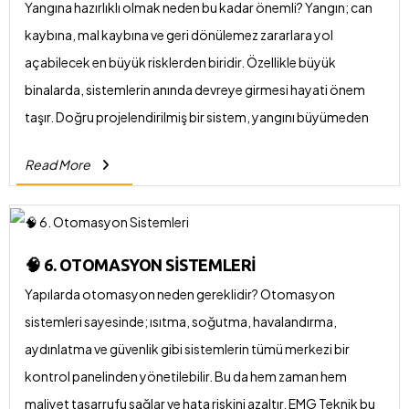
Yangına hazırlıklı olmak neden bu kadar önemli? Yangın; can
kaybına, mal kaybına ve geri dönülemez zararlara yol
açabilecek en büyük risklerden biridir. Özellikle büyük
binalarda, sistemlerin anında devreye girmesi hayati önem
taşır. Doğru projelendirilmiş bir sistem, yangını büyümeden
kontrol altına alabilir. EMG Teknik olarak sunduğumuz
Read More
çözümler neler?
🧠 6. OTOMASYON SISTEMLERI
Yapılarda otomasyon neden gereklidir? Otomasyon
sistemleri sayesinde; ısıtma, soğutma, havalandırma,
aydınlatma ve güvenlik gibi sistemlerin tümü merkezi bir
kontrol panelinden yönetilebilir. Bu da hem zaman hem
maliyet tasarrufu sağlar ve hata riskini azaltır. EMG Teknik bu