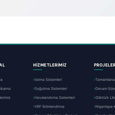
AL
HIZMETLERIMIZ
PROJELER
da
Isıtma Sistemleri
Tamamlanan
itikamız
Soğutma Sistemleri
Devam Eden
lerimiz
Havalandırma Sistemleri
Göktürk Lib
VRF İklimlendirme
Nişantepe 