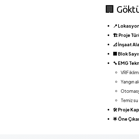
🏢 Göktü
📍 Lokasyo
🏗️ Proje Tür
📐 İnşaat Al
🏢 Blok Sayı
🔧 EMG Tekn
VRF iklim
Yangın a
Otomasy
Temiz su -
🛠️ Proje Ka
🌟 Öne Çıka