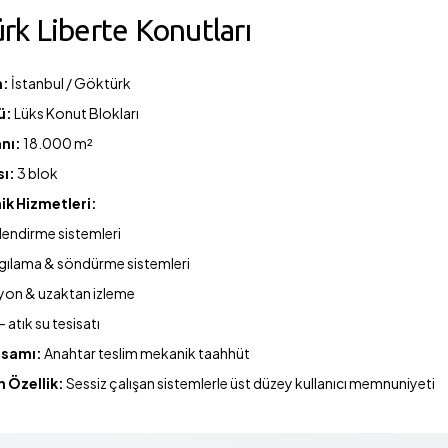
rk Liberte Konutları
n:
İstanbul / Göktürk
ü:
Lüks Konut Blokları
anı:
18.000 m²
sı:
3 blok
ik Hizmetleri:
lendirme sistemleri
lgılama & söndürme sistemleri
on & uzaktan izleme
 atık su tesisatı
psamı:
Anahtar teslim mekanik taahhüt
n Özellik:
Sessiz çalışan sistemlerle üst düzey kullanıcı memnuniyeti