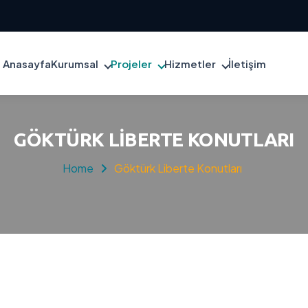
Anasayfa
Kurumsal
Projeler
Hizmetler
İletişim
GÖKTÜRK LIBERTE KONUTLARI
Home
Göktürk Liberte Konutları