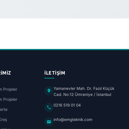
IMIZ
İLETIŞIM
Yamanevler Mah. Dr. Fazıl Küçük
 Projeler
Cad. No:12 Ümraniye / İstanbul
 Projeler
0216 519 01 04
erte
Kreş
info@emgteknik.com