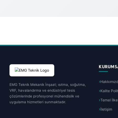
KURUMS
Hakkımız
EMG Teknik Mekanik İnşaat; ısıtma, soğutma,
VRF, havalandırma ve endüstriyel tesis
Kalite Pol
çözümlerinde profesyonel mühendislik ve
Temel İlke
uygulama hizmetleri sunmaktadır.
İletişim