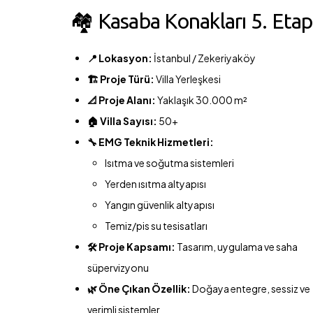
🏘️ Kasaba Konakları 5. Etap
📍 Lokasyon:
İstanbul / Zekeriyaköy
🏗️ Proje Türü:
Villa Yerleşkesi
📐 Proje Alanı:
Yaklaşık 30.000 m²
🏠 Villa Sayısı:
50+
🔧 EMG Teknik Hizmetleri:
Isıtma ve soğutma sistemleri
Yerden ısıtma altyapısı
Yangın güvenlik altyapısı
Temiz/pis su tesisatları
🛠️ Proje Kapsamı:
Tasarım, uygulama ve saha
süpervizyonu
🌿 Öne Çıkan Özellik:
Doğaya entegre, sessiz ve
verimli sistemler