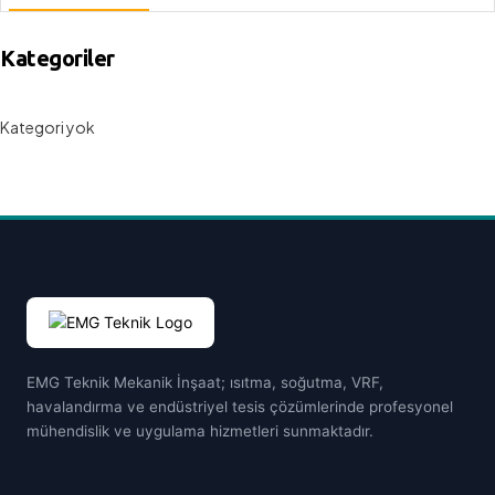
tesisatlarının kurulumu gibi alanlarda hizmet veriyoruz.
Kategoriler
İşletmenin üretim süreçlerini aksatmadan, yüksek verimlilikte ve
uzun ömürlü çözümler geliştiriyoruz. Her tesisin ihtiyacına özel
Kategori yok
mühendislik çalışmalarıyla maksimum performans sağlıyoruz.
EMG Teknik Mekanik İnşaat; ısıtma, soğutma, VRF,
havalandırma ve endüstriyel tesis çözümlerinde profesyonel
mühendislik ve uygulama hizmetleri sunmaktadır.