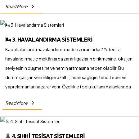
Read More
🌬️ 3. HAVALANDIRMA SISTEMLERI
Kapalı alanlarda havalandırma neden zorunludur? Yetersiz
havalandırma, iç mekânlarda zararlı gazların birikmesine, oksijen
seviyesinin düşmesine ve nemin artmasına neden olabilir. Bu
durum çalışan verimliliğini azaltır, insan sağlığını tehdit eder ve
yapı elemanlarına zarar verir. Özellikle toplu kullanım alanlarında
bu sistemlerin profesyonel şekilde planlanması hayati önem
Read More
taşır.
🚿 4. SIHHI TESISAT SISTEMLERI