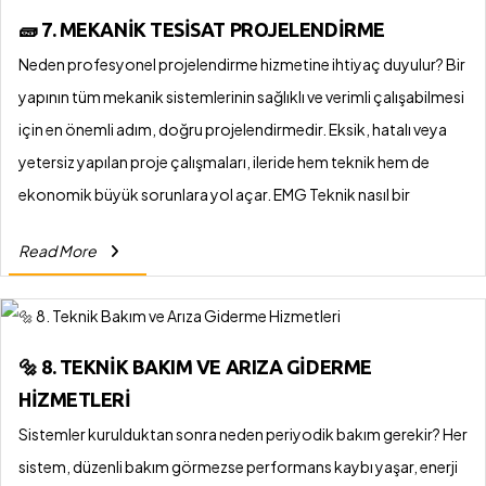
verimliliği hem de işlevsel kolaylık sağlıyoruz. Her projenin
🧱 7. MEKANIK TESISAT PROJELENDIRME
yapısına göre özel çözümler üretiyor, güncel teknolojileri takip
Neden profesyonel projelendirme hizmetine ihtiyaç duyulur? Bir
ederek en iyi sistemleri kuruyoruz.
yapının tüm mekanik sistemlerinin sağlıklı ve verimli çalışabilmesi
için en önemli adım, doğru projelendirmedir. Eksik, hatalı veya
yetersiz yapılan proje çalışmaları, ileride hem teknik hem de
ekonomik büyük sorunlara yol açar. EMG Teknik nasıl bir
projelendirme süreci sunar? Mekanik tesisat alanında; ısıtma,
Read More
soğutma, havalandırma, sıhhi tesisat ve yangın sistemlerinin
projelerini yapının mimarisine, kullanım amacına ve
yönetmeliklere göre en ince ayrıntısına kadar planlıyoruz.
Alanında uzman mühendis kadromuzla, keşif, analiz, hesaplama
🔩 8. TEKNIK BAKIM VE ARIZA GIDERME
ve çizim süreçlerini titizlikle yürütüyor; uygulamaya hazır ve
HIZMETLERI
onaylanabilir projeler sunuyoruz.
Sistemler kurulduktan sonra neden periyodik bakım gerekir? Her
sistem, düzenli bakım görmezse performans kaybı yaşar, enerji