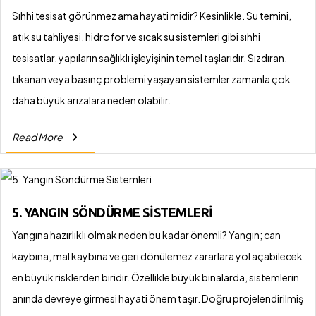
Sıhhi tesisat görünmez ama hayati midir? Kesinlikle. Su temini,
atık su tahliyesi, hidrofor ve sıcak su sistemleri gibi sıhhi
tesisatlar, yapıların sağlıklı işleyişinin temel taşlarıdır. Sızdıran,
tıkanan veya basınç problemi yaşayan sistemler zamanla çok
daha büyük arızalara neden olabilir.
Read More
5. YANGIN SÖNDÜRME SISTEMLERI
Yangına hazırlıklı olmak neden bu kadar önemli? Yangın; can
kaybına, mal kaybına ve geri dönülemez zararlara yol açabilecek
en büyük risklerden biridir. Özellikle büyük binalarda, sistemlerin
anında devreye girmesi hayati önem taşır. Doğru projelendirilmiş