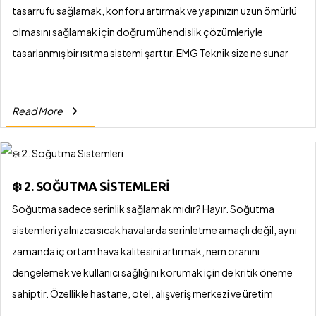
tasarrufu sağlamak, konforu artırmak ve yapınızın uzun ömürlü
olmasını sağlamak için doğru mühendislik çözümleriyle
tasarlanmış bir ısıtma sistemi şarttır. EMG Teknik size ne sunar
Read More
❄️ 2. SOĞUTMA SISTEMLERI
Soğutma sadece serinlik sağlamak mıdır? Hayır. Soğutma
sistemleri yalnızca sıcak havalarda serinletme amaçlı değil, aynı
zamanda iç ortam hava kalitesini artırmak, nem oranını
dengelemek ve kullanıcı sağlığını korumak için de kritik öneme
sahiptir. Özellikle hastane, otel, alışveriş merkezi ve üretim
tesislerinde sistemlerin performansı doğrudan işleyişi etkiler.