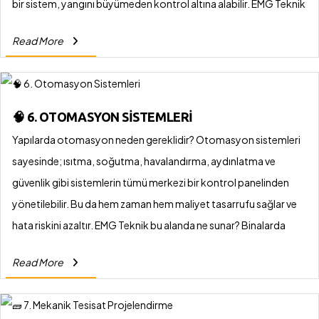
bir sistem, yangını büyümeden kontrol altına alabilir. EMG Teknik
olarak sunduğumuz çözümler neler?
Read More
🧠 6. OTOMASYON SISTEMLERI
Yapılarda otomasyon neden gereklidir? Otomasyon sistemleri
sayesinde; ısıtma, soğutma, havalandırma, aydınlatma ve
güvenlik gibi sistemlerin tümü merkezi bir kontrol panelinden
yönetilebilir. Bu da hem zaman hem maliyet tasarrufu sağlar ve
hata riskini azaltır. EMG Teknik bu alanda ne sunar? Binalarda
kullanılan tüm teknik sistemleri bir araya getiren entegre
Read More
otomasyon çözümleri geliştiriyoruz. Kullanıcı dostu arayüzlerle
uzaktan kontrol imkânı sunuyor, akıllı bina altyapılarına uygun
sistemler kuruyoruz. Bu sayede müşterilerimize hem enerji