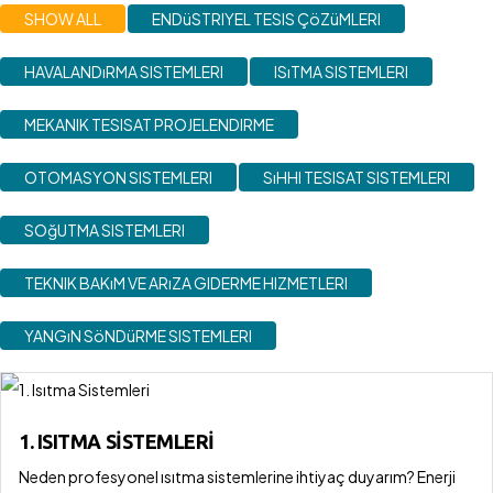
SHOW ALL
ENDüSTRIYEL TESIS ÇöZüMLERI
HAVALANDıRMA SISTEMLERI
ISıTMA SISTEMLERI
MEKANIK TESISAT PROJELENDIRME
OTOMASYON SISTEMLERI
SıHHI TESISAT SISTEMLERI
SOğUTMA SISTEMLERI
TEKNIK BAKıM VE ARıZA GIDERME HIZMETLERI
YANGıN SöNDüRME SISTEMLERI
1. ISITMA SISTEMLERI
Neden profesyonel ısıtma sistemlerine ihtiyaç duyarım? Enerji