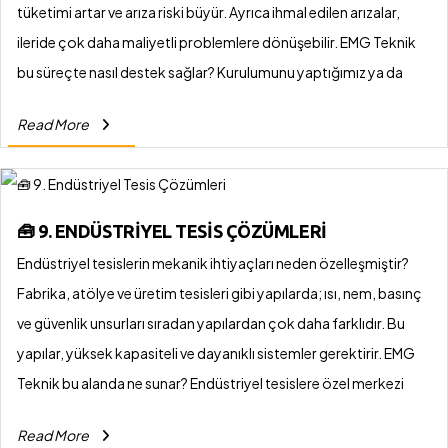
tüketimi artar ve arıza riski büyür. Ayrıca ihmal edilen arızalar,
ileride çok daha maliyetli problemlere dönüşebilir. EMG Teknik
bu süreçte nasıl destek sağlar? Kurulumunu yaptığımız ya da
devraldığımız sistemler için düzenli bakım, kontrol ve test
Read More
hizmetleri sunuyoruz. Arıza durumlarında ise hızlı müdahale
ekibimizle en kısa sürede çözüm üretiyoruz. Özellikle yangın
sistemleri, kazan daireleri, VRF cihazları ve otomasyon
sistemlerinin düzenli kontrollerini yaparak uzun ömürlü ve
🧰 9. ENDÜSTRIYEL TESIS ÇÖZÜMLERI
güvenli kullanım sağlıyoruz.
Endüstriyel tesislerin mekanik ihtiyaçları neden özelleşmiştir?
Fabrika, atölye ve üretim tesisleri gibi yapılarda; ısı, nem, basınç
ve güvenlik unsurları sıradan yapılardan çok daha farklıdır. Bu
yapılar, yüksek kapasiteli ve dayanıklı sistemler gerektirir. EMG
Teknik bu alanda ne sunar? Endüstriyel tesislere özel merkezi
ısıtma-soğutma çözümleri, proses havalandırma sistemleri,
Read More
buhar kazanları, yangın güvenlik sistemleri ve üretim destek