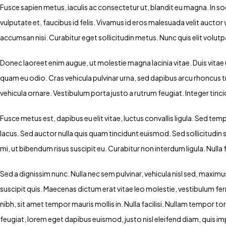
Fusce sapien metus, iaculis ac consectetur ut, blandit eu magna. In sod
vulputate et, faucibus id felis. Vivamus id eros malesuada velit auctor 
accumsan nisi. Curabitur eget sollicitudin metus. Nunc quis elit volut
Donec laoreet enim augue, ut molestie magna lacinia vitae. Duis vit
quam eu odio. Cras vehicula pulvinar urna, sed dapibus arcu rhoncus 
vehicula ornare. Vestibulum porta justo a rutrum feugiat. Integer tin
Fusce metus est, dapibus eu elit vitae, luctus convallis ligula. Sed 
lacus. Sed auctor nulla quis quam tincidunt euismod. Sed sollicitudin s
mi, ut bibendum risus suscipit eu. Curabitur non interdum ligula. Nulla fa
Sed a dignissim nunc. Nulla nec sem pulvinar, vehicula nisl sed, maxim
suscipit quis. Maecenas dictum erat vitae leo molestie, vestibulum fe
nibh, sit amet tempor mauris mollis in. Nulla facilisi. Nullam tempor tor
feugiat, lorem eget dapibus euismod, justo nisl eleifend diam, quis i