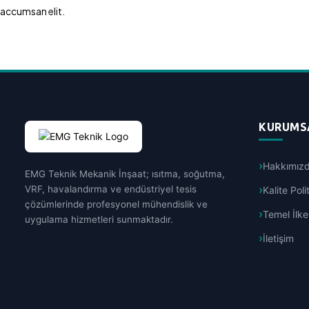
accumsan elit.
KURUMS
Hakkımız
EMG Teknik Mekanik İnşaat; ısıtma, soğutma,
VRF, havalandırma ve endüstriyel tesis
Kalite Pol
çözümlerinde profesyonel mühendislik ve
Temel İlke
uygulama hizmetleri sunmaktadır.
İletişim