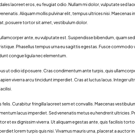
ales laoreet eros, eu feugiat odio. Nullam mi dolor, vulputate sed laore
venenatis. Aliquam mollis pulvinar elit, tempus ultrices nisi. Maecenas i
pat, posuere tortor sit amet, vestibulum dolor.
ae ullamcorper ante, eu vulputate est. Suspendisse bibendum, quam s
tristique. Phasellus tempus urna eu sagittis egestas. Fusce commodo 
cidunt congue ligula nec elementum.
tempus ut odio id posuere. Cras condimentum ante turpis, quis ullamcor
apien viverra arcu tincidunt imperdiet. Cras at luctus lacus. Integer u
cilisi.
us felis. Curabitur fringilla laoreet sem et convallis. Maecenas vestib
rmentum lacus imperdiet. Sed venenatis metus eu hendrerit ultricies. P
tor et ex dignissim viverra. Ut aliquam egestas ante, quis facilisis tort
mperdiet lorem turpis quis nisi. Vivamus mauris urna, placerat a aucto