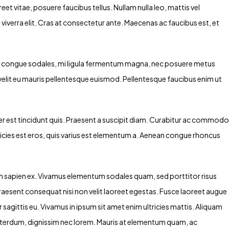
et vitae, posuere faucibus tellus. Nullam nulla leo, mattis vel
n viverra elit. Cras at consectetur ante. Maecenas ac faucibus est, et
ed congue sodales, mi ligula fermentum magna, nec posuere metus
velit eu mauris pellentesque euismod. Pellentesque faucibus enim ut
per est tincidunt quis. Praesent a suscipit diam. Curabitur ac commodo
ltricies est eros, quis varius est elementum a. Aenean congue rhoncus
ulum sapien ex. Vivamus elementum sodales quam, sed porttitor risus
raesent consequat nisi non velit laoreet egestas. Fusce laoreet augue
or sagittis eu. Vivamus in ipsum sit amet enim ultricies mattis. Aliquam
r interdum, dignissim nec lorem. Mauris at elementum quam, ac